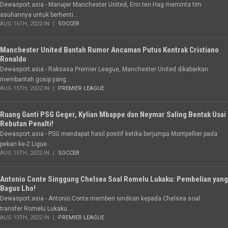
Dewasport.asia - Manajer Manchester United, Erin ten Hag meminta tim
asuhannya untuk berhenti...
AUG 16TH, 2022 IN
SOCCER
Manchester United Bantah Rumor Ancaman Putus Kontrak Cristiano
Ronaldo
Dewasport.asia - Raksasa Premier League, Manchester United dikabarkan
membantah gosip yang...
AUG 15TH, 2022 IN
PREMIER LEAGUE
Ruang Ganti PSG Geger, Kylian Mbappe dan Neymar Saling Bentak Usai
Rebutan Penalti!
Dewasport.asia - PSG mendapat hasil positif ketika berjumpa Montpellier pada
pekan ke-2 Ligue...
AUG 15TH, 2022 IN
SOCCER
Antonio Conte Singgung Chelsea Soal Romelu Lukaku: Pembelian yang
Bagus Lho!
Dewasport.asia - Antonio Conte memberi sindiran kepada Chelsea soal
transfer Romelu Lukaku....
AUG 13TH, 2022 IN
PREMIER LEAGUE