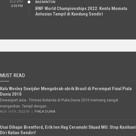
AUG 8TH
BADMINTON
2:30 PM
BWF World Championships 2022: Kento Momota
Antusias Tampil di Kandang Sendiri
MUST READ
Kala Wesley Sneijder Mengobrak-abrik Brasil di Perempat Final Piala
Dunia 2010
Dewasport.asia - Timnas Belanda di Piala Dunia 2010 memang sangat
mengerikan. Tampil dengan...
AUG 16TH, 2022 IN
PIALA DUNIA
Usai Dihajar Brentford, Erik ten Hag Ceramahi Skuad MU: Stop Kasihani
Diri Kalian Sendiri!