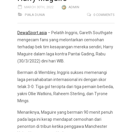
MARCH 30TH, 2022
ADMIN
PIALA DUNIA
0 COMMENTS
DewaSport.asia
– Pelatih Inggris, Gareth Southgate
mengecam fans yang melontarkan cemoohan
terhadap bek tim kesayangan mereka sendiri, Harry
Maguire dalam laga kontra Pantai Gading, Rabu
(30/3/2022) dini hari WIB.
Bermain di Wembley, Inggris sukses memenangi
laga persahabatan internasional ini dengan skor
telak 3-0. Tiga gol tercipta dari tiga pemain berbeda,
yakni Ollie Watkins, Raheem Sterling, dan Tyrone
Mings.
Menariknya, Maguire yang bermain 90 menit penuh
pada laga ini kerap mendapat cemoohan dari
penonton di tribun ketika penggawa Manchester