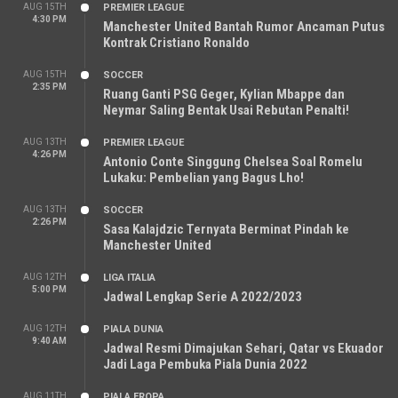
AUG 15TH
PREMIER LEAGUE
4:30 PM
Manchester United Bantah Rumor Ancaman Putus
Kontrak Cristiano Ronaldo
AUG 15TH
SOCCER
2:35 PM
Ruang Ganti PSG Geger, Kylian Mbappe dan
Neymar Saling Bentak Usai Rebutan Penalti!
AUG 13TH
PREMIER LEAGUE
4:26 PM
Antonio Conte Singgung Chelsea Soal Romelu
Lukaku: Pembelian yang Bagus Lho!
AUG 13TH
SOCCER
2:26 PM
Sasa Kalajdzic Ternyata Berminat Pindah ke
Manchester United
AUG 12TH
LIGA ITALIA
5:00 PM
Jadwal Lengkap Serie A 2022/2023
AUG 12TH
PIALA DUNIA
9:40 AM
Jadwal Resmi Dimajukan Sehari, Qatar vs Ekuador
Jadi Laga Pembuka Piala Dunia 2022
AUG 11TH
PIALA EROPA