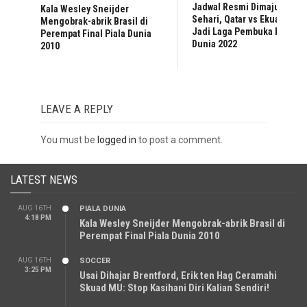
Jadwal Resmi Dimajukan
Kala Wesley Sneijder
Sehari, Qatar vs Ekuador
Mengobrak-abrik Brasil di
Jadi Laga Pembuka Piala
Perempat Final Piala Dunia
Dunia 2022
2010
LEAVE A REPLY
You must be
logged in
to post a comment.
LATEST NEWS
AUG 16TH
PIALA DUNIA
4:18 PM
Kala Wesley Sneijder Mengobrak-abrik Brasil di
Perempat Final Piala Dunia 2010
AUG 16TH
SOCCER
3:25 PM
Usai Dihajar Brentford, Erik ten Hag Ceramahi
Skuad MU: Stop Kasihani Diri Kalian Sendiri!