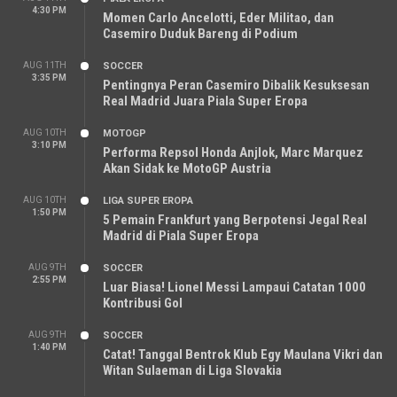
4:30 PM
Momen Carlo Ancelotti, Eder Militao, dan
Casemiro Duduk Bareng di Podium
AUG 11TH
SOCCER
3:35 PM
Pentingnya Peran Casemiro Dibalik Kesuksesan
Real Madrid Juara Piala Super Eropa
AUG 10TH
MOTOGP
3:10 PM
Performa Repsol Honda Anjlok, Marc Marquez
Akan Sidak ke MotoGP Austria
AUG 10TH
LIGA SUPER EROPA
1:50 PM
5 Pemain Frankfurt yang Berpotensi Jegal Real
Madrid di Piala Super Eropa
AUG 9TH
SOCCER
2:55 PM
Luar Biasa! Lionel Messi Lampaui Catatan 1000
Kontribusi Gol
AUG 9TH
SOCCER
1:40 PM
Catat! Tanggal Bentrok Klub Egy Maulana Vikri dan
Witan Sulaeman di Liga Slovakia