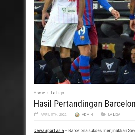
Home
La Liga
Hasil Pertandingan Barcelona
APRIL 5TH, 2022
ADMIN
LA LIGA
DewaSport.asia
– Barcelona sukses menjinakkan Sevil