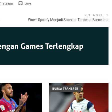
hatsapp
Line
NEXT ARTICLE
l
Wow!! Spotify Menjadi Sponsor Terbesar Barcelona
BURSA TRANSFER