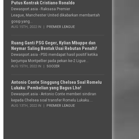
Putus Kontrak Cristiano Ronaldo
Dewasport.asia - Raksasa Premier
League, Manchester United dikabarkan membantah
gosip yang...
AUG 15TH, 2022 IN
PREMIER LEAGUE
Ruang Ganti PSG Geger, Kylian Mbappe dan
Neymar Saling Bentak Usai Rebutan Penalti!
Dewasport.asia - PSG mendapat hasil positif ketika
berjumpa Montpellier pada pekan ke-2 Ligue...
AUG 15TH, 2022 IN
SOCCER
Antonio Conte Singgung Chelsea Soal Romelu
Lukaku: Pembelian yang Bagus Lho!
Dewasport.asia - Antonio Conte memberi sindiran
kepada Chelsea soal transfer Romelu Lukaku....
AUG 13TH, 2022 IN
PREMIER LEAGUE