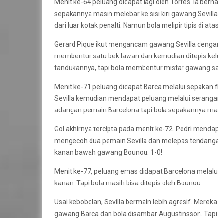
Menit ke-64 peluang didapat lagi oleh Torres. Ia ber
sepakannya masih melebar ke sisi kiri gawang Sevilla
dari luar kotak penalti. Namun bola melipir tipis di a
Gerard Pique ikut mengancam gawang Sevilla dengan s
membentur satu bek lawan dan kemudian ditepis kelu
tandukannya, tapi bola membentur mistar gawang sa
Menit ke-71 peluang didapat Barca melalui sepakan fir
Sevilla kemudian mendapat peluang melalui serangan 
adangan pemain Barcelona tapi bola sepakannya masi
Gol akhirnya tercipta pada menit ke-72. Pedri mendap
mengecoh dua pemain Sevilla dan melepas tendangan 
kanan bawah gawang Bounou. 1-0!
Menit ke-77, peluang emas didapat Barcelona melalu
kanan. Tapi bola masih bisa ditepis oleh Bounou.
Usai kebobolan, Sevilla bermain lebih agresif. Merek
gawang Barca dan bola disambar Augustinsson. Tapi 