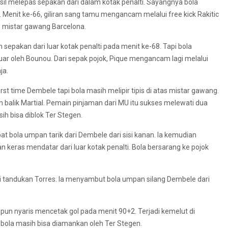
hasil melepas sepakan dari dalam kotak penalti. Sayangnya bola
. Menit ke-66, giliran sang tamu mengancam melalui free kick Rakitic
tas mistar gawang Barcelona.
epakan dari luar kotak penalti pada menit ke-68. Tapi bola
ar oleh Bounou. Dari sepak pojok, Pique mengancam lagi melalui
ja.
st time Dembele tapi bola masih melipir tipis di atas mistar gawang.
balik Martial. Pemain pinjaman dari MU itu sukses melewati dua
h bisa diblok Ter Stegen.
at bola umpan tarik dari Dembele dari sisi kanan. Ia kemudian
keras mendatar dari luar kotak penalti. Bola bersarang ke pojok
i tandukan Torres. Ia menyambut bola umpan silang Dembele dari
a pun nyaris mencetak gol pada menit 90+2. Terjadi kemelut di
bola masih bisa diamankan oleh Ter Stegen.