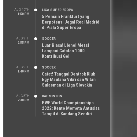
AUG 10TH
LIGA SUPER EROPA
1:50 PM
5 Pemain Frankfurt yang
Berpotensi Jegal Real Madrid
di Piala Super Eropa
AUG 9TH
SOCCER
2:55 PM
Luar Biasa! Lionel Messi
Lampaui Catatan 1000
Kontribusi Gol
AUG 9TH
SOCCER
1:40 PM
Catat! Tanggal Bentrok Klub
Egy Maulana Vikri dan Witan
Sulaeman di Liga Slovakia
AUG 8TH
BADMINTON
2:30 PM
BWF World Championships
2022: Kento Momota Antusias
Tampil di Kandang Sendiri