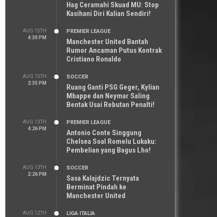
Hag Ceramahi Skuad MU: Stop
Kasihani Diri Kalian Sendiri!
AUG 15TH
PREMIER LEAGUE
4:30 PM
Manchester United Bantah
Rumor Ancaman Putus Kontrak
Cristiano Ronaldo
AUG 15TH
SOCCER
2:35 PM
Ruang Ganti PSG Geger, Kylian
Mbappe dan Neymar Saling
Bentak Usai Rebutan Penalti!
AUG 13TH
PREMIER LEAGUE
4:26 PM
Antonio Conte Singgung
Chelsea Soal Romelu Lukaku:
Pembelian yang Bagus Lho!
AUG 13TH
SOCCER
2:26 PM
Sasa Kalajdzic Ternyata
Berminat Pindah ke
Manchester United
AUG 12TH
LIGA ITALIA