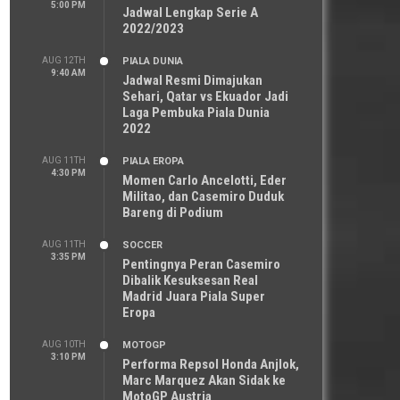
5:00 PM
Jadwal Lengkap Serie A
2022/2023
AUG 12TH
PIALA DUNIA
9:40 AM
Jadwal Resmi Dimajukan
Sehari, Qatar vs Ekuador Jadi
Laga Pembuka Piala Dunia
2022
AUG 11TH
PIALA EROPA
4:30 PM
Momen Carlo Ancelotti, Eder
Militao, dan Casemiro Duduk
Bareng di Podium
AUG 11TH
SOCCER
3:35 PM
Pentingnya Peran Casemiro
Dibalik Kesuksesan Real
Madrid Juara Piala Super
Eropa
AUG 10TH
MOTOGP
3:10 PM
Performa Repsol Honda Anjlok,
Marc Marquez Akan Sidak ke
MotoGP Austria