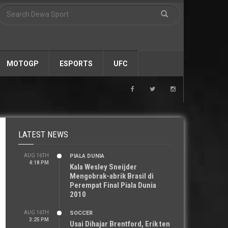
MOTOGP
ESPORTS
UFC
LATEST NEWS
AUG 16TH
PIALA DUNIA
4:18 PM
Kala Wesley Sneijder
Mengobrak-abrik Brasil di
Perempat Final Piala Dunia
2010
AUG 16TH
SOCCER
3:25 PM
Usai Dihajar Brentford, Erik ten