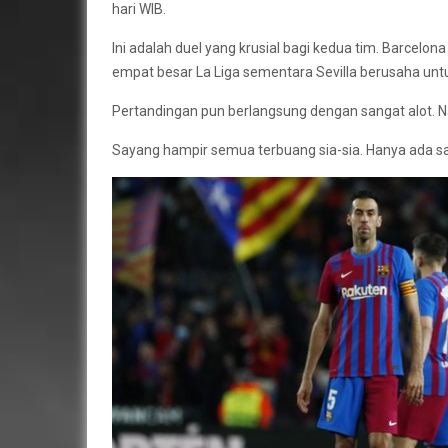
hari WIB.
Ini adalah duel yang krusial bagi kedua tim. Barcel
empat besar La Liga sementara Sevilla berusaha un
Pertandingan pun berlangsung dengan sangat alot. 
Sayang hampir semua terbuang sia-sia. Hanya ada sa