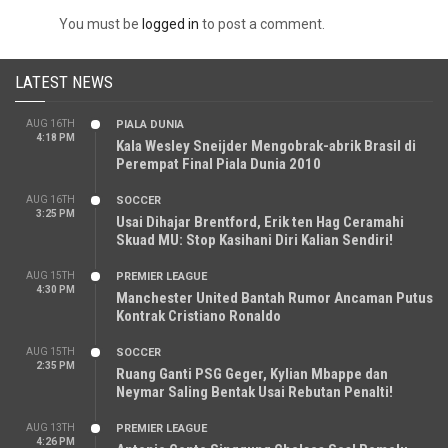
You must be
logged in
to post a comment.
LATEST NEWS
AUG 16TH
PIALA DUNIA
4:18 PM
Kala Wesley Sneijder Mengobrak-abrik Brasil di
Perempat Final Piala Dunia 2010
AUG 16TH
SOCCER
3:25 PM
Usai Dihajar Brentford, Erik ten Hag Ceramahi
Skuad MU: Stop Kasihani Diri Kalian Sendiri!
AUG 15TH
PREMIER LEAGUE
4:30 PM
Manchester United Bantah Rumor Ancaman Putus
Kontrak Cristiano Ronaldo
AUG 15TH
SOCCER
2:35 PM
Ruang Ganti PSG Geger, Kylian Mbappe dan
Neymar Saling Bentak Usai Rebutan Penalti!
AUG 13TH
PREMIER LEAGUE
4:26 PM