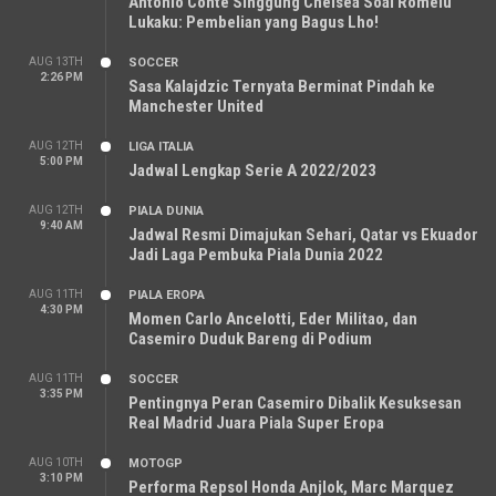
Antonio Conte Singgung Chelsea Soal Romelu
Lukaku: Pembelian yang Bagus Lho!
AUG 13TH
SOCCER
2:26 PM
Sasa Kalajdzic Ternyata Berminat Pindah ke
Manchester United
AUG 12TH
LIGA ITALIA
5:00 PM
Jadwal Lengkap Serie A 2022/2023
AUG 12TH
PIALA DUNIA
9:40 AM
Jadwal Resmi Dimajukan Sehari, Qatar vs Ekuador
Jadi Laga Pembuka Piala Dunia 2022
AUG 11TH
PIALA EROPA
4:30 PM
Momen Carlo Ancelotti, Eder Militao, dan
Casemiro Duduk Bareng di Podium
AUG 11TH
SOCCER
3:35 PM
Pentingnya Peran Casemiro Dibalik Kesuksesan
Real Madrid Juara Piala Super Eropa
AUG 10TH
MOTOGP
3:10 PM
Performa Repsol Honda Anjlok, Marc Marquez