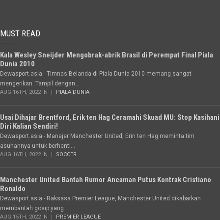
MUST READ
Kala Wesley Sneijder Mengobrak-abrik Brasil di Perempat Final Piala
Dunia 2010
Dewasport.asia - Timnas Belanda di Piala Dunia 2010 memang sangat
mengerikan. Tampil dengan...
AUG 16TH, 2022 IN
PIALA DUNIA
Usai Dihajar Brentford, Erik ten Hag Ceramahi Skuad MU: Stop Kasihani
Diri Kalian Sendiri!
Dewasport.asia - Manajer Manchester United, Erin ten Hag meminta tim
asuhannya untuk berhenti...
AUG 16TH, 2022 IN
SOCCER
Manchester United Bantah Rumor Ancaman Putus Kontrak Cristiano
Ronaldo
Dewasport.asia - Raksasa Premier League, Manchester United dikabarkan
membantah gosip yang...
AUG 15TH, 2022 IN
PREMIER LEAGUE