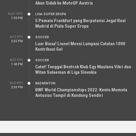
Akan Sidak ke MotoGP Austria
AUG 10TH
LIGA SUPER EROPA
1:50 PM
5 Pemain Frankfurt yang Berpotensi Jegal Real
Madrid di Piala Super Eropa
AUG 9TH
SOCCER
2:55 PM
Luar Biasa! Lionel Messi Lampaui Catatan 1000
Kontribusi Gol
AUG 9TH
SOCCER
1:40 PM
Catat! Tanggal Bentrok Klub Egy Maulana Vikri dan
Witan Sulaeman di Liga Slovakia
AUG 8TH
BADMINTON
2:30 PM
BWF World Championships 2022: Kento Momota
Antusias Tampil di Kandang Sendiri