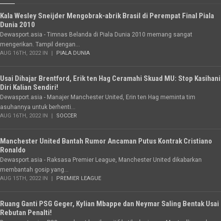
Kala Wesley Sneijder Mengobrak-abrik Brasil di Perempat Final Piala
Dunia 2010
Dewasport.asia - Timnas Belanda di Piala Dunia 2010 memang sangat
mengerikan. Tampil dengan...
AUG 16TH, 2022 IN
PIALA DUNIA
Usai Dihajar Brentford, Erik ten Hag Ceramahi Skuad MU: Stop Kasihani
Diri Kalian Sendiri!
Dewasport.asia - Manajer Manchester United, Erin ten Hag meminta tim
asuhannya untuk berhenti...
AUG 16TH, 2022 IN
SOCCER
Manchester United Bantah Rumor Ancaman Putus Kontrak Cristiano
Ronaldo
Dewasport.asia - Raksasa Premier League, Manchester United dikabarkan
membantah gosip yang...
AUG 15TH, 2022 IN
PREMIER LEAGUE
Ruang Ganti PSG Geger, Kylian Mbappe dan Neymar Saling Bentak Usai
Rebutan Penalti!