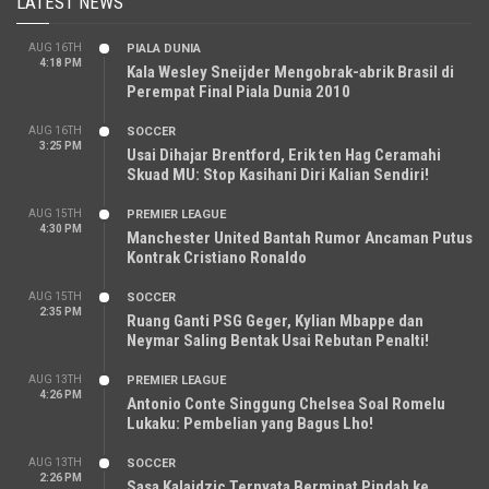
LATEST NEWS
AUG 16TH
PIALA DUNIA
4:18 PM
Kala Wesley Sneijder Mengobrak-abrik Brasil di
Perempat Final Piala Dunia 2010
AUG 16TH
SOCCER
3:25 PM
Usai Dihajar Brentford, Erik ten Hag Ceramahi
Skuad MU: Stop Kasihani Diri Kalian Sendiri!
AUG 15TH
PREMIER LEAGUE
4:30 PM
Manchester United Bantah Rumor Ancaman Putus
Kontrak Cristiano Ronaldo
AUG 15TH
SOCCER
2:35 PM
Ruang Ganti PSG Geger, Kylian Mbappe dan
Neymar Saling Bentak Usai Rebutan Penalti!
AUG 13TH
PREMIER LEAGUE
4:26 PM
Antonio Conte Singgung Chelsea Soal Romelu
Lukaku: Pembelian yang Bagus Lho!
AUG 13TH
SOCCER
2:26 PM
Sasa Kalajdzic Ternyata Berminat Pindah ke