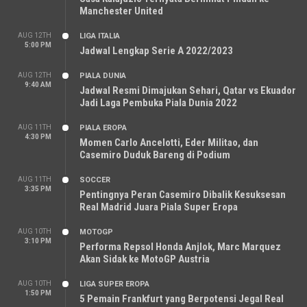
Manchester United
AUG 12TH
LIGA ITALIA
5:00 PM
Jadwal Lengkap Serie A 2022/2023
AUG 12TH
PIALA DUNIA
9:40 AM
Jadwal Resmi Dimajukan Sehari, Qatar vs Ekuador
Jadi Laga Pembuka Piala Dunia 2022
AUG 11TH
PIALA EROPA
4:30 PM
Momen Carlo Ancelotti, Eder Militao, dan
Casemiro Duduk Bareng di Podium
AUG 11TH
SOCCER
3:35 PM
Pentingnya Peran Casemiro Dibalik Kesuksesan
Real Madrid Juara Piala Super Eropa
AUG 10TH
MOTOGP
3:10 PM
Performa Repsol Honda Anjlok, Marc Marquez
Akan Sidak ke MotoGP Austria
AUG 10TH
LIGA SUPER EROPA
1:50 PM
5 Pemain Frankfurt yang Berpotensi Jegal Real