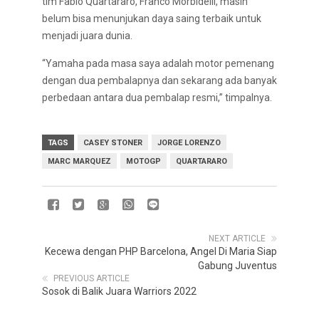
tim Fabio Quartararo, Franco Morbidelli, masih
belum bisa menunjukan daya saing terbaik untuk
menjadi juara dunia.
“Yamaha pada masa saya adalah motor pemenang
dengan dua pembalapnya dan sekarang ada banyak
perbedaan antara dua pembalap resmi,” timpalnya.
TAGS
CASEY STONER
JORGE LORENZO
MARC MARQUEZ
MOTOGP
QUARTARARO
NEXT ARTICLE
Kecewa dengan PHP Barcelona, ​​​​Angel Di Maria Siap
Gabung Juventus
PREVIOUS ARTICLE
Sosok di Balik Juara Warriors 2022