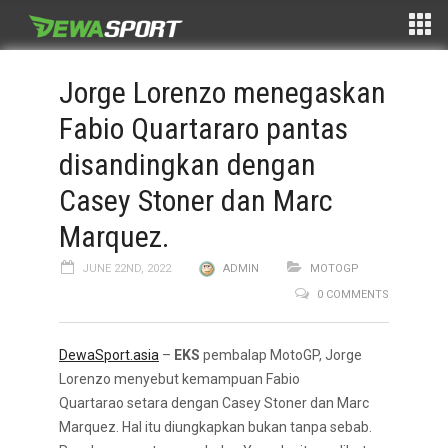
Jorge Lorenzo menegaskan
Fabio Quartararo pantas
disandingkan dengan
Casey Stoner dan Marc
Marquez.
JUNE 22ND, 2022
ADMIN
MOTOGP
0 COMMENTS
DewaSport.asia
–
EKS
pembalap MotoGP, Jorge
Lorenzo menyebut kemampuan Fabio
Quartarao setara dengan Casey Stoner dan Marc
Marquez. Hal itu diungkapkan bukan tanpa sebab.