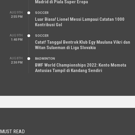
Madrid di Piala Super Eropa
AUG 9TH
SOCCER
2:55 PM
Luar Biasa! Lionel Messi Lampaui Catatan 1000
Kontribusi Gol
AUG 9TH
SOCCER
1:40 PM
Catat! Tanggal Bentrok Klub Egy Maulana Vikri dan
Witan Sulaeman di Liga Slovakia
AUG 8TH
BADMINTON
2:30 PM
BWF World Championships 2022: Kento Momota
Antusias Tampil di Kandang Sendiri
MUST READ