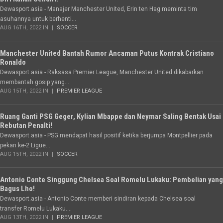
Dewasport.asia - Manajer Manchester United, Erin ten Hag meminta tim
asuhannya untuk berhenti...
AUG 16TH, 2022 IN
SOCCER
Manchester United Bantah Rumor Ancaman Putus Kontrak Cristiano
Ronaldo
Dewasport.asia - Raksasa Premier League, Manchester United dikabarkan
membantah gosip yang...
AUG 15TH, 2022 IN
PREMIER LEAGUE
Ruang Ganti PSG Geger, Kylian Mbappe dan Neymar Saling Bentak Usai
Rebutan Penalti!
Dewasport.asia - PSG mendapat hasil positif ketika berjumpa Montpellier pada
pekan ke-2 Ligue...
AUG 15TH, 2022 IN
SOCCER
Antonio Conte Singgung Chelsea Soal Romelu Lukaku: Pembelian yang
Bagus Lho!
Dewasport.asia - Antonio Conte memberi sindiran kepada Chelsea soal
transfer Romelu Lukaku....
AUG 13TH, 2022 IN
PREMIER LEAGUE