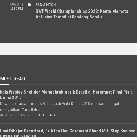
AUG 8TH
BADMINTON
2:30 PM
BWF World Championships 2022: Kento Momota
Antusias Tampil di Kandang Sendiri
MUST READ
Kala Wesley Sneijder Mengobrak-abrik Brasil di Perempat Final Piala
Dunia 2010
Dewasport.asia - Timnas Belanda di Piala Dunia 2010 memang sangat
mengerikan. Tampil dengan...
AUG 16TH, 2022 IN
PIALA DUNIA
Usai Dihajar Brentford, Erik ten Hag Ceramahi Skuad MU: Stop Kasihani
Diri Kalian Sendiri!