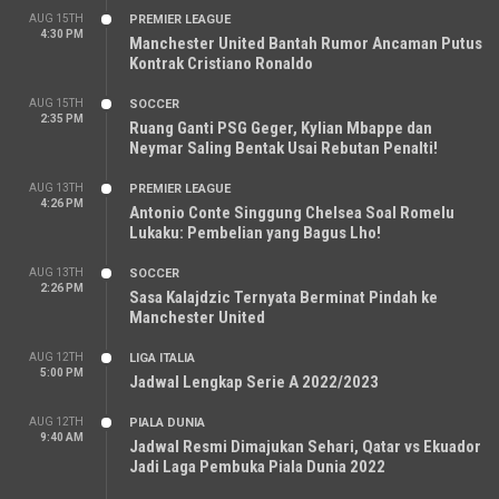
AUG 15TH
PREMIER LEAGUE
4:30 PM
Manchester United Bantah Rumor Ancaman Putus
Kontrak Cristiano Ronaldo
AUG 15TH
SOCCER
2:35 PM
Ruang Ganti PSG Geger, Kylian Mbappe dan
Neymar Saling Bentak Usai Rebutan Penalti!
AUG 13TH
PREMIER LEAGUE
4:26 PM
Antonio Conte Singgung Chelsea Soal Romelu
Lukaku: Pembelian yang Bagus Lho!
AUG 13TH
SOCCER
2:26 PM
Sasa Kalajdzic Ternyata Berminat Pindah ke
Manchester United
AUG 12TH
LIGA ITALIA
5:00 PM
Jadwal Lengkap Serie A 2022/2023
AUG 12TH
PIALA DUNIA
9:40 AM
Jadwal Resmi Dimajukan Sehari, Qatar vs Ekuador
Jadi Laga Pembuka Piala Dunia 2022