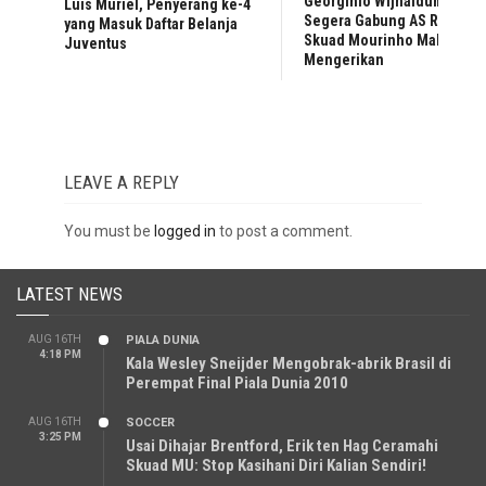
Georginio Wijnaldum
Luis Muriel, Penyerang ke-4
Segera Gabung AS Roma,
yang Masuk Daftar Belanja
Skuad Mourinho Makin
Juventus
Mengerikan
LEAVE A REPLY
You must be
logged in
to post a comment.
LATEST NEWS
AUG 16TH
PIALA DUNIA
4:18 PM
Kala Wesley Sneijder Mengobrak-abrik Brasil di
Perempat Final Piala Dunia 2010
AUG 16TH
SOCCER
3:25 PM
Usai Dihajar Brentford, Erik ten Hag Ceramahi
Skuad MU: Stop Kasihani Diri Kalian Sendiri!