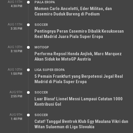
AUG 11TH
PIALA EROPA
4:30 PM
Momen Carlo Ancelotti, Eder Militao, dan
Casemiro Duduk Bareng di Podium
AUG 11TH
SOCCER
3:35 PM
Pentingnya Peran Casemiro Dibalik Kesuksesan
Real Madrid Juara Piala Super Eropa
AUG 10TH
MOTOGP
3:10 PM
Performa Repsol Honda Anjlok, Marc Marquez
Akan Sidak ke MotoGP Austria
AUG 10TH
LIGA SUPER EROPA
1:50 PM
5 Pemain Frankfurt yang Berpotensi Jegal Real
Madrid di Piala Super Eropa
AUG 9TH
SOCCER
2:55 PM
Luar Biasa! Lionel Messi Lampaui Catatan 1000
Kontribusi Gol
AUG 9TH
SOCCER
1:40 PM
Catat! Tanggal Bentrok Klub Egy Maulana Vikri dan
Witan Sulaeman di Liga Slovakia