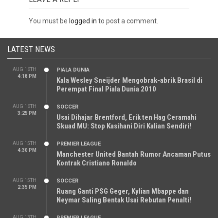
You must be
logged in
to post a comment.
LATEST NEWS
AUG 16TH
PIALA DUNIA
4:18 PM
Kala Wesley Sneijder Mengobrak-abrik Brasil di
Perempat Final Piala Dunia 2010
AUG 16TH
SOCCER
3:25 PM
Usai Dihajar Brentford, Erik ten Hag Ceramahi
Skuad MU: Stop Kasihani Diri Kalian Sendiri!
AUG 15TH
PREMIER LEAGUE
4:30 PM
Manchester United Bantah Rumor Ancaman Putus
Kontrak Cristiano Ronaldo
AUG 15TH
SOCCER
2:35 PM
Ruang Ganti PSG Geger, Kylian Mbappe dan
Neymar Saling Bentak Usai Rebutan Penalti!
AUG 13TH
PREMIER LEAGUE