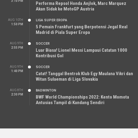
3:10 PM
Performa Repsol Honda Anjlok, Marc Marquez
Akan Sidak ke MotoGP Austria
AUG 10TH
LIGA SUPER EROPA
1:50 PM
5 Pemain Frankfurt yang Berpotensi Jegal Real
Madrid di Piala Super Eropa
AUG 9TH
SOCCER
2:55 PM
Luar Biasa! Lionel Messi Lampaui Catatan 1000
Kontribusi Gol
AUG 9TH
SOCCER
1:40 PM
Catat! Tanggal Bentrok Klub Egy Maulana Vikri dan
Witan Sulaeman di Liga Slovakia
AUG 8TH
BADMINTON
2:30 PM
BWF World Championships 2022: Kento Momota
Antusias Tampil di Kandang Sendiri