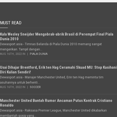
MUST READ
Kala Wesley Sneijder Mengobrak-abrik Brasil di Perempat Final Piala
Dunia 2010
Dewasport.asia - Timnas Belanda di Piala Dunia 2010 memang sangat
mengerikan. Tampil dengan...
AUG 16TH, 2022 IN
PIALA DUNIA
Usai Dihajar Brentford, Erik ten Hag Ceramahi Skuad MU: Stop Kasihani
Diri Kalian Sendiri!
Dewasport.asia - Manajer Manchester United, Erin ten Hag meminta tim
asuhannya untuk berhenti...
AUG 16TH, 2022 IN
SOCCER
Manchester United Bantah Rumor Ancaman Putus Kontrak Cristiano
Ronaldo
Dewasport.asia - Raksasa Premier League, Manchester United dikabarkan
membantah gosip yang...