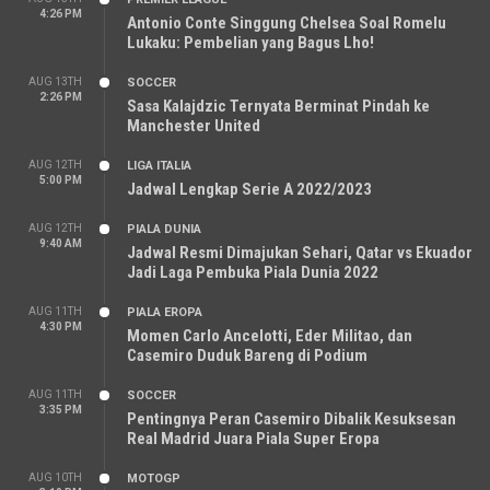
4:26 PM
Antonio Conte Singgung Chelsea Soal Romelu
Lukaku: Pembelian yang Bagus Lho!
AUG 13TH
SOCCER
2:26 PM
Sasa Kalajdzic Ternyata Berminat Pindah ke
Manchester United
AUG 12TH
LIGA ITALIA
5:00 PM
Jadwal Lengkap Serie A 2022/2023
AUG 12TH
PIALA DUNIA
9:40 AM
Jadwal Resmi Dimajukan Sehari, Qatar vs Ekuador
Jadi Laga Pembuka Piala Dunia 2022
AUG 11TH
PIALA EROPA
4:30 PM
Momen Carlo Ancelotti, Eder Militao, dan
Casemiro Duduk Bareng di Podium
AUG 11TH
SOCCER
3:35 PM
Pentingnya Peran Casemiro Dibalik Kesuksesan
Real Madrid Juara Piala Super Eropa
AUG 10TH
MOTOGP