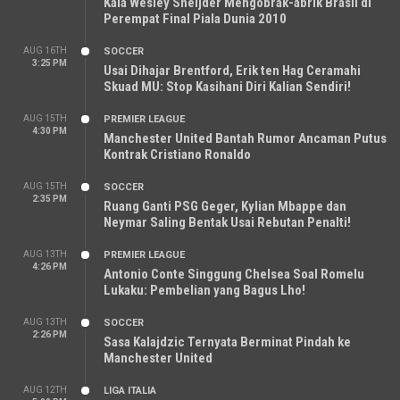
Kala Wesley Sneijder Mengobrak-abrik Brasil di
Perempat Final Piala Dunia 2010
AUG 16TH
SOCCER
3:25 PM
Usai Dihajar Brentford, Erik ten Hag Ceramahi
Skuad MU: Stop Kasihani Diri Kalian Sendiri!
AUG 15TH
PREMIER LEAGUE
4:30 PM
Manchester United Bantah Rumor Ancaman Putus
Kontrak Cristiano Ronaldo
AUG 15TH
SOCCER
2:35 PM
Ruang Ganti PSG Geger, Kylian Mbappe dan
Neymar Saling Bentak Usai Rebutan Penalti!
AUG 13TH
PREMIER LEAGUE
4:26 PM
Antonio Conte Singgung Chelsea Soal Romelu
Lukaku: Pembelian yang Bagus Lho!
AUG 13TH
SOCCER
2:26 PM
Sasa Kalajdzic Ternyata Berminat Pindah ke
Manchester United
AUG 12TH
LIGA ITALIA