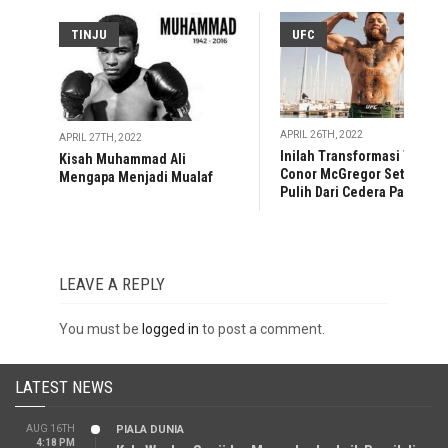
TINJU
UFC
APRIL 26TH, 2022
APRIL 27TH, 2022
Inilah Transformasi Tubuh
Kisah Muhammad Ali
Conor McGregor Setelah
Mengapa Menjadi Mualaf
Pulih Dari Cedera Patah Kak
LEAVE A REPLY
You must be
logged in
to post a comment.
LATEST NEWS
AUG 16TH
PIALA DUNIA
4:18 PM