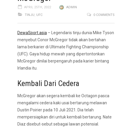
APRIL 25TH, 2022
ADMIN
TINJU
,
UFC
0 COMMENTS
DewaSport.asia
– Legendaris tinju dunia Mike Tyson
menyebut Conor McGregor tidak akan bertahan
lama berkarier di Ultimate Fighting Championship
(UFC). Gaya hidup mewah yang dipertontonkan
McGregor dinilai berpengaruh pada karier bintang
Irlandia itu.
Kembali Dari Cedera
McGregor akan segera kembali ke Octagon pasca
mengalami cedera kaki usai bertarung melawan
Dustin Poirier pada 10 Juli 2021. Dia telah
mempersiapkan diri untuk kembali bertarung. Nate
Diaz disebut-sebut sebagai lawan potensial.