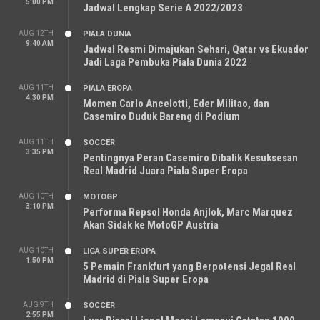
5:00 PM
Jadwal Lengkap Serie A 2022/2023
AUG 12TH
PIALA DUNIA
9:40 AM
Jadwal Resmi Dimajukan Sehari, Qatar vs Ekuador
Jadi Laga Pembuka Piala Dunia 2022
AUG 11TH
PIALA EROPA
4:30 PM
Momen Carlo Ancelotti, Eder Militao, dan
Casemiro Duduk Bareng di Podium
AUG 11TH
SOCCER
3:35 PM
Pentingnya Peran Casemiro Dibalik Kesuksesan
Real Madrid Juara Piala Super Eropa
AUG 10TH
MOTOGP
3:10 PM
Performa Repsol Honda Anjlok, Marc Marquez
Akan Sidak ke MotoGP Austria
AUG 10TH
LIGA SUPER EROPA
1:50 PM
5 Pemain Frankfurt yang Berpotensi Jegal Real
Madrid di Piala Super Eropa
AUG 9TH
SOCCER
2:55 PM