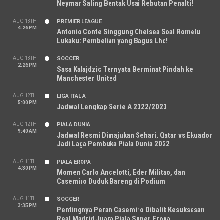
Neymar Saling Bentak Usai Rebutan Penalti!
AUG 13TH
PREMIER LEAGUE
4:26 PM
Antonio Conte Singgung Chelsea Soal Romelu
Lukaku: Pembelian yang Bagus Lho!
AUG 13TH
SOCCER
2:26 PM
Sasa Kalajdzic Ternyata Berminat Pindah ke
Manchester United
AUG 12TH
LIGA ITALIA
5:00 PM
Jadwal Lengkap Serie A 2022/2023
AUG 12TH
PIALA DUNIA
9:40 AM
Jadwal Resmi Dimajukan Sehari, Qatar vs Ekuador
Jadi Laga Pembuka Piala Dunia 2022
AUG 11TH
PIALA EROPA
4:30 PM
Momen Carlo Ancelotti, Eder Militao, dan
Casemiro Duduk Bareng di Podium
AUG 11TH
SOCCER
3:35 PM
Pentingnya Peran Casemiro Dibalik Kesuksesan
Real Madrid Juara Piala Super Eropa