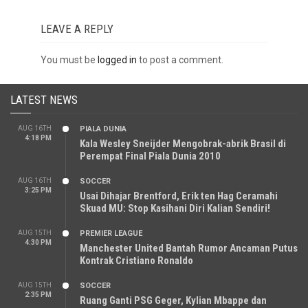
LEAVE A REPLY
You must be
logged in
to post a comment.
LATEST NEWS
AUG 16TH
PIALA DUNIA
4:18 PM
Kala Wesley Sneijder Mengobrak-abrik Brasil di
Perempat Final Piala Dunia 2010
AUG 16TH
SOCCER
3:25 PM
Usai Dihajar Brentford, Erik ten Hag Ceramahi
Skuad MU: Stop Kasihani Diri Kalian Sendiri!
AUG 15TH
PREMIER LEAGUE
4:30 PM
Manchester United Bantah Rumor Ancaman Putus
Kontrak Cristiano Ronaldo
AUG 15TH
SOCCER
2:35 PM
Ruang Ganti PSG Geger, Kylian Mbappe dan