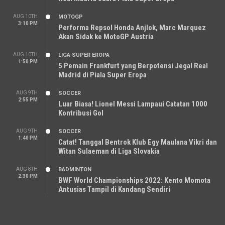
AUG 10TH
MOTOGP
3:10 PM
Performa Repsol Honda Anjlok, Marc Marquez
Akan Sidak ke MotoGP Austria
AUG 10TH
LIGA SUPER EROPA
1:50 PM
5 Pemain Frankfurt yang Berpotensi Jegal Real
Madrid di Piala Super Eropa
AUG 9TH
SOCCER
2:55 PM
Luar Biasa! Lionel Messi Lampaui Catatan 1000
Kontribusi Gol
AUG 9TH
SOCCER
1:40 PM
Catat! Tanggal Bentrok Klub Egy Maulana Vikri dan
Witan Sulaeman di Liga Slovakia
AUG 8TH
BADMINTON
2:30 PM
BWF World Championships 2022: Kento Momota
Antusias Tampil di Kandang Sendiri