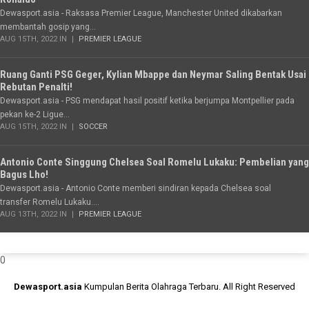
Dewasport.asia - Raksasa Premier League, Manchester United dikabarkan
membantah gosip yang...
AUG 15TH, 2022 IN
PREMIER LEAGUE
Ruang Ganti PSG Geger, Kylian Mbappe dan Neymar Saling Bentak Usai
Rebutan Penalti!
Dewasport.asia - PSG mendapat hasil positif ketika berjumpa Montpellier pada
pekan ke-2 Ligue...
AUG 15TH, 2022 IN
SOCCER
Antonio Conte Singgung Chelsea Soal Romelu Lukaku: Pembelian yang
Bagus Lho!
Dewasport.asia - Antonio Conte memberi sindiran kepada Chelsea soal
transfer Romelu Lukaku....
AUG 13TH, 2022 IN
PREMIER LEAGUE
0
Dewasport.asia
Kumpulan Berita Olahraga Terbaru. All Right Reserved