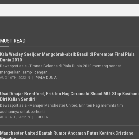
MUST READ
Kala Wesley Sneijder Mengobrak-abrik Brasil di Perempat Final Piala
Dunia 2010
Dewasport.asia - Timnas Belanda di Piala Dunia 2010 memang sangat
mengerikan. Tampil dengan...
AUG 16TH, 2022 IN
PIALA DUNIA
Usai Dihajar Brentford, Erik ten Hag Ceramahi Skuad MU: Stop Kasihani
Diri Kalian Sendiri!
Dewasport.asia - Manajer Manchester United, Erin ten Hag meminta tim
asuhannya untuk berhenti...
AUG 16TH, 2022 IN
SOCCER
Manchester United Bantah Rumor Ancaman Putus Kontrak Cristiano
Ronaldo