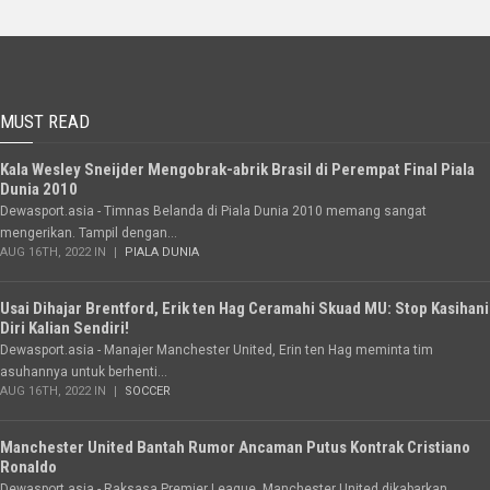
MUST READ
Kala Wesley Sneijder Mengobrak-abrik Brasil di Perempat Final Piala
Dunia 2010
Dewasport.asia - Timnas Belanda di Piala Dunia 2010 memang sangat
mengerikan. Tampil dengan...
AUG 16TH, 2022 IN
PIALA DUNIA
Usai Dihajar Brentford, Erik ten Hag Ceramahi Skuad MU: Stop Kasihani
Diri Kalian Sendiri!
Dewasport.asia - Manajer Manchester United, Erin ten Hag meminta tim
asuhannya untuk berhenti...
AUG 16TH, 2022 IN
SOCCER
Manchester United Bantah Rumor Ancaman Putus Kontrak Cristiano
Ronaldo
Dewasport.asia - Raksasa Premier League, Manchester United dikabarkan