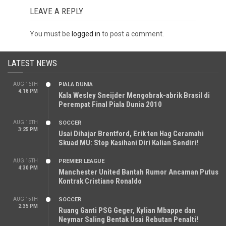
LEAVE A REPLY
You must be
logged in
to post a comment.
LATEST NEWS
AUG 16TH
PIALA DUNIA
4:18 PM
Kala Wesley Sneijder Mengobrak-abrik Brasil di
Perempat Final Piala Dunia 2010
AUG 16TH
SOCCER
3:25 PM
Usai Dihajar Brentford, Erik ten Hag Ceramahi
Skuad MU: Stop Kasihani Diri Kalian Sendiri!
AUG 15TH
PREMIER LEAGUE
4:30 PM
Manchester United Bantah Rumor Ancaman Putus
Kontrak Cristiano Ronaldo
AUG 15TH
SOCCER
2:35 PM
Ruang Ganti PSG Geger, Kylian Mbappe dan
Neymar Saling Bentak Usai Rebutan Penalti!