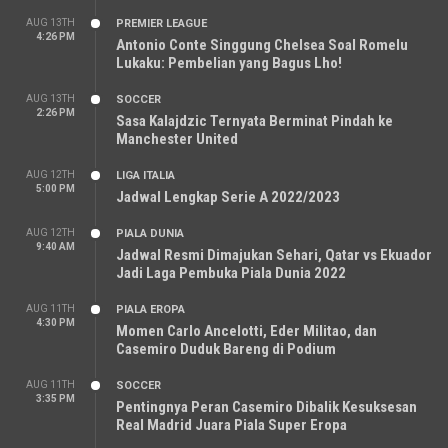
AUG 13TH
PREMIER LEAGUE
4:26 PM
Antonio Conte Singgung Chelsea Soal Romelu
Lukaku: Pembelian yang Bagus Lho!
AUG 13TH
SOCCER
2:26 PM
Sasa Kalajdzic Ternyata Berminat Pindah ke
Manchester United
AUG 12TH
LIGA ITALIA
5:00 PM
Jadwal Lengkap Serie A 2022/2023
AUG 12TH
PIALA DUNIA
9:40 AM
Jadwal Resmi Dimajukan Sehari, Qatar vs Ekuador
Jadi Laga Pembuka Piala Dunia 2022
AUG 11TH
PIALA EROPA
4:30 PM
Momen Carlo Ancelotti, Eder Militao, dan
Casemiro Duduk Bareng di Podium
AUG 11TH
SOCCER
3:35 PM
Pentingnya Peran Casemiro Dibalik Kesuksesan
Real Madrid Juara Piala Super Eropa