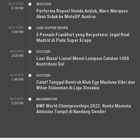
AUG 10TH
MOTOGP
3:10 PM
Performa Repsol Honda Anjlok, Marc Marquez
Akan Sidak ke MotoGP Austria
AUG 10TH
LIGA SUPER EROPA
1:50 PM
5 Pemain Frankfurt yang Berpotensi Jegal Real
Madrid di Piala Super Eropa
AUG 9TH
SOCCER
2:55 PM
Luar Biasa! Lionel Messi Lampaui Catatan 1000
Kontribusi Gol
AUG 9TH
SOCCER
1:40 PM
Catat! Tanggal Bentrok Klub Egy Maulana Vikri dan
Witan Sulaeman di Liga Slovakia
AUG 8TH
BADMINTON
2:30 PM
BWF World Championships 2022: Kento Momota
Antusias Tampil di Kandang Sendiri