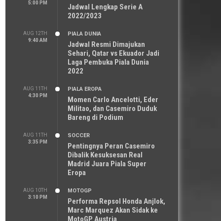
5:00 PM
Jadwal Lengkap Serie A
2022/2023
AUG 12TH
PIALA DUNIA
9:40 AM
Jadwal Resmi Dimajukan
Sehari, Qatar vs Ekuador Jadi
Laga Pembuka Piala Dunia
2022
AUG 11TH
PIALA EROPA
4:30 PM
Momen Carlo Ancelotti, Eder
Militao, dan Casemiro Duduk
Bareng di Podium
AUG 11TH
SOCCER
3:35 PM
Pentingnya Peran Casemiro
Dibalik Kesuksesan Real
Madrid Juara Piala Super
Eropa
AUG 10TH
MOTOGP
3:10 PM
Performa Repsol Honda Anjlok,
Marc Marquez Akan Sidak ke
MotoGP Austria