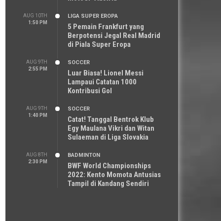
AUG 10TH
LIGA SUPER EROPA
1:50 PM
5 Pemain Frankfurt yang
Berpotensi Jegal Real Madrid
di Piala Super Eropa
AUG 9TH
SOCCER
2:55 PM
Luar Biasa! Lionel Messi
Lampaui Catatan 1000
Kontribusi Gol
AUG 9TH
SOCCER
1:40 PM
Catat! Tanggal Bentrok Klub
Egy Maulana Vikri dan Witan
Sulaeman di Liga Slovakia
AUG 8TH
BADMINTON
2:30 PM
BWF World Championships
2022: Kento Momota Antusias
Tampil di Kandang Sendiri