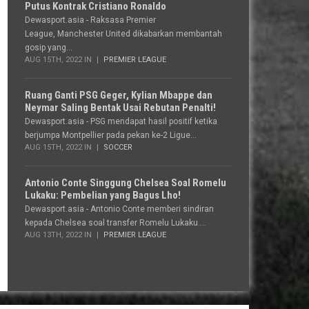
Putus Kontrak Cristiano Ronaldo
Dewasport.asia - Raksasa Premier
League, Manchester United dikabarkan membantah
gosip yang...
AUG 15TH, 2022 IN
PREMIER LEAGUE
Ruang Ganti PSG Geger, Kylian Mbappe dan
Neymar Saling Bentak Usai Rebutan Penalti!
Dewasport.asia - PSG mendapat hasil positif ketika
berjumpa Montpellier pada pekan ke-2 Ligue...
AUG 15TH, 2022 IN
SOCCER
Antonio Conte Singgung Chelsea Soal Romelu
Lukaku: Pembelian yang Bagus Lho!
Dewasport.asia - Antonio Conte memberi sindiran
kepada Chelsea soal transfer Romelu Lukaku....
AUG 13TH, 2022 IN
PREMIER LEAGUE