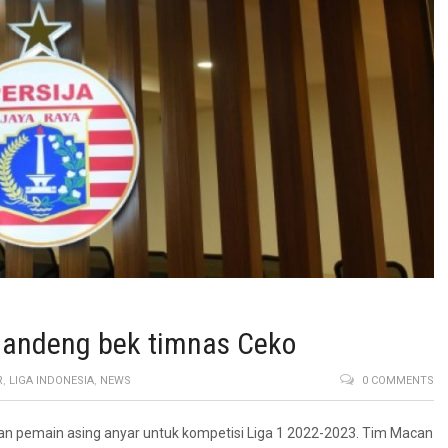
gandeng bek timnas Ceko
R
,
LIGA INDONESIA
,
NEWS
0 COMMENTS
an pemain asing anyar untuk kompetisi Liga 1 2022-2023. Tim Macan