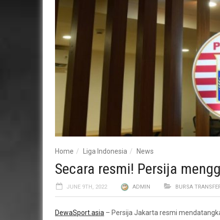
Home
Liga Indonesia
News
Secara resmi! Persija meng
JUNE 9TH, 2022
ADMIN
BURSA TRANSFE
DewaSport.asia
– Persija Jakarta resmi mendatangk