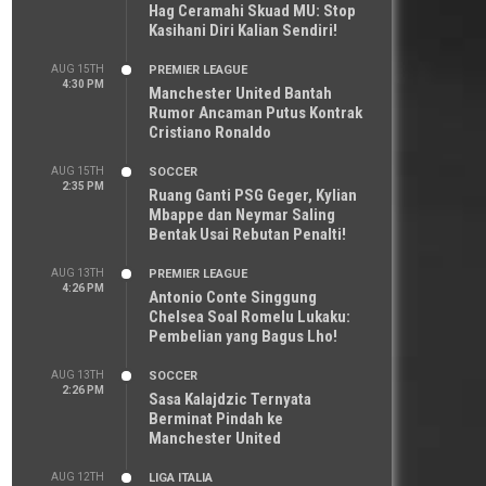
Hag Ceramahi Skuad MU: Stop
Kasihani Diri Kalian Sendiri!
AUG 15TH
PREMIER LEAGUE
4:30 PM
Manchester United Bantah
Rumor Ancaman Putus Kontrak
Cristiano Ronaldo
AUG 15TH
SOCCER
2:35 PM
Ruang Ganti PSG Geger, Kylian
Mbappe dan Neymar Saling
Bentak Usai Rebutan Penalti!
AUG 13TH
PREMIER LEAGUE
4:26 PM
Antonio Conte Singgung
Chelsea Soal Romelu Lukaku:
Pembelian yang Bagus Lho!
AUG 13TH
SOCCER
2:26 PM
Sasa Kalajdzic Ternyata
Berminat Pindah ke
Manchester United
AUG 12TH
LIGA ITALIA