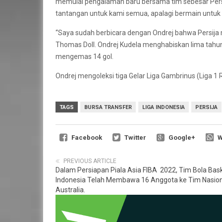
memulai pengalaman baru bersama tim sebesar Persi
tantangan untuk kami semua, apalagi bermain untuk 
“Saya sudah berbicara dengan Ondrej bahwa Persija m
Thomas Doll. Ondrej Kudela menghabiskan lima tahu
mengemas 14 gol.
Ondrej mengoleksi tiga Gelar Liga Gambrinus (Liga 1
TAGS
BURSA TRANSFER
LIGA INDONESIA
PERSIJA
Facebook
Twitter
Google+
W
PREVIOUS ARTICLE
Dalam Persiapan Piala Asia FIBA ​​​​ 2022, Tim Bola Bas
Indonesia Telah Membawa 16 Anggota ke Tim Nasion
Australia.