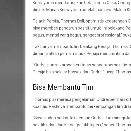
Kemayoran mendatangkan bek Timnas Ceko, Ondrej Ku
dimiliki Macan Kemayoran setelah hadirnya Makan Ko
Pelatih Persija, Thomas Doll, optimistis kedatangan 
bisa memberi pengaruh positif untuk lini belakang Per
bagus, mental yang bagus, sangat professional,” buk
Tak hanya membantu lini belakang Persija, Thomas
dimanfaatkan pemain muda Persija mencuri ilmu dari 
“Ondrej pun sekarang berstatus sebagai pemain timn
Persija bisa belajar banyak dari Ondrej,” ucap Thomas 
Bisa Membantu Tim
Thomas pun merasa pengalaman Ondrej bermain di L
kualitas. Pastinya membantu perkembangan tim di se
“Saya sudah berkontak dengan Ondrej dua minggu lalu
pelatih), dan Jan Klima (pelatih kiper),” beber Thoma