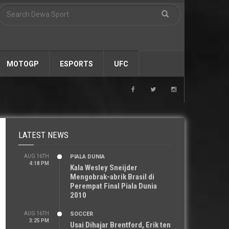
MOTOGP
ESPORTS
UFC
LATEST NEWS
AUG 16TH
PIALA DUNIA
4:18 PM
Kala Wesley Sneijder
Mengobrak-abrik Brasil di
Perempat Final Piala Dunia
2010
AUG 16TH
SOCCER
3:25 PM
Usai Dihajar Brentford, Erik ten