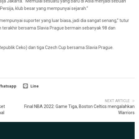
ja Jakarta. “Memulai sesuatu yang baru di Asia menjadi sebuah
Persija, klub besar yang mempunyai sejarah.”
empunyai suporter yang luar biasa, jadi dia sangat senang,” tutur
n terakhir bersama Slavia Prague bermain sebanyak 98 dan
 Republik Ceko) dan tiga Czech Cup bersama Slavia Prague.
hatsapp
Line
NEXT ARTICLE
ket
Final NBA 2022: Game Tiga, Boston Celtics mengalahkan
al
Warriors