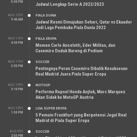
5:00 PM
Jadwal Lengkap Serie A 2022/2023
AUG 12TH
PIALA DUNIA
9:40 AM
Jadwal Resmi Dimajukan Sehari, Qatar vs Ekuador
Jadi Laga Pembuka Piala Dunia 2022
AUG 11TH
PIALA EROPA
4:30 PM
Momen Carlo Ancelotti, Eder Militao, dan
Casemiro Duduk Bareng di Podium
AUG 11TH
SOCCER
3:35 PM
Pentingnya Peran Casemiro Dibalik Kesuksesan
Real Madrid Juara Piala Super Eropa
AUG 10TH
MOTOGP
3:10 PM
Performa Repsol Honda Anjlok, Marc Marquez
Akan Sidak ke MotoGP Austria
AUG 10TH
LIGA SUPER EROPA
1:50 PM
5 Pemain Frankfurt yang Berpotensi Jegal Real
Madrid di Piala Super Eropa
AUG 9TH
SOCCER
2:55 PM