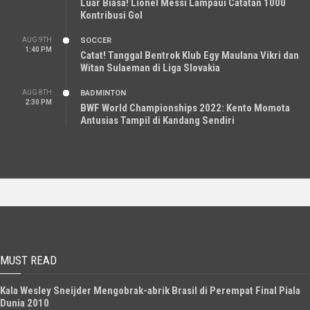
Luar Biasa! Lionel Messi Lampaui Catatan 1000
Kontribusi Gol
AUG 9TH
SOCCER
1:40 PM
Catat! Tanggal Bentrok Klub Egy Maulana Vikri dan
Witan Sulaeman di Liga Slovakia
AUG 8TH
BADMINTON
2:30 PM
BWF World Championships 2022: Kento Momota
Antusias Tampil di Kandang Sendiri
MUST READ
Kala Wesley Sneijder Mengobrak-abrik Brasil di Perempat Final Piala
Dunia 2010