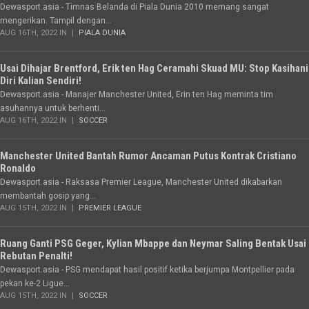
Dewasport.asia - Timnas Belanda di Piala Dunia 2010 memang sangat
mengerikan. Tampil dengan...
AUG 16TH, 2022 IN
PIALA DUNIA
Usai Dihajar Brentford, Erik ten Hag Ceramahi Skuad MU: Stop Kasihani
Diri Kalian Sendiri!
Dewasport.asia - Manajer Manchester United, Erin ten Hag meminta tim
asuhannya untuk berhenti...
AUG 16TH, 2022 IN
SOCCER
Manchester United Bantah Rumor Ancaman Putus Kontrak Cristiano
Ronaldo
Dewasport.asia - Raksasa Premier League, Manchester United dikabarkan
membantah gosip yang...
AUG 15TH, 2022 IN
PREMIER LEAGUE
Ruang Ganti PSG Geger, Kylian Mbappe dan Neymar Saling Bentak Usai
Rebutan Penalti!
Dewasport.asia - PSG mendapat hasil positif ketika berjumpa Montpellier pada
pekan ke-2 Ligue...
AUG 15TH, 2022 IN
SOCCER