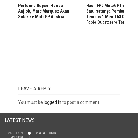
Performa Repsol Honda
Hasil FP2 MotoGP Inggris:
Anjlok, Marc Marquez Akan
Satu-satunya Pembalap
Sidak ke MotoGP Austria
Tembus 1 Menit 58 Detik,
Fabio Quartararo Tercepat
LEAVE A REPLY
You must be
logged in
to post a comment.
LATEST NEWS
AUG 16TH
PIALA DUNIA
4:18 PM