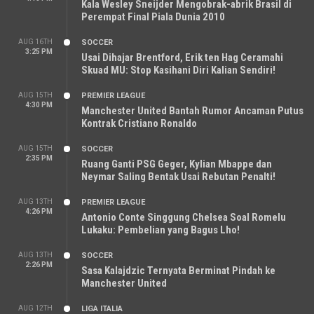
Kala Wesley Sneijder Mengobrak-abrik Brasil di
Perempat Final Piala Dunia 2010
AUG 16TH
SOCCER
3:25 PM
Usai Dihajar Brentford, Erik ten Hag Ceramahi
Skuad MU: Stop Kasihani Diri Kalian Sendiri!
AUG 15TH
PREMIER LEAGUE
4:30 PM
Manchester United Bantah Rumor Ancaman Putus
Kontrak Cristiano Ronaldo
AUG 15TH
SOCCER
2:35 PM
Ruang Ganti PSG Geger, Kylian Mbappe dan
Neymar Saling Bentak Usai Rebutan Penalti!
AUG 13TH
PREMIER LEAGUE
4:26 PM
Antonio Conte Singgung Chelsea Soal Romelu
Lukaku: Pembelian yang Bagus Lho!
AUG 13TH
SOCCER
2:26 PM
Sasa Kalajdzic Ternyata Berminat Pindah ke
Manchester United
AUG 12TH
LIGA ITALIA