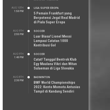
AUG 10TH
LIGA SUPER EROPA
1:50 PM
5 Pemain Frankfurt yang
Berpotensi Jegal Real Madrid
di Piala Super Eropa
AUG 9TH
SOCCER
2:55 PM
Luar Biasa! Lionel Messi
Lampaui Catatan 1000
Kontribusi Gol
AUG 9TH
SOCCER
1:40 PM
Catat! Tanggal Bentrok Klub
Egy Maulana Vikri dan Witan
Sulaeman di Liga Slovakia
AUG 8TH
BADMINTON
2:30 PM
BWF World Championships
2022: Kento Momota Antusias
Tampil di Kandang Sendiri