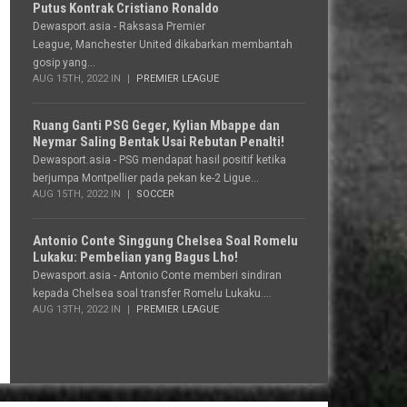
Putus Kontrak Cristiano Ronaldo
Dewasport.asia - Raksasa Premier
League, Manchester United dikabarkan membantah
gosip yang...
AUG 15TH, 2022 IN
PREMIER LEAGUE
Ruang Ganti PSG Geger, Kylian Mbappe dan
Neymar Saling Bentak Usai Rebutan Penalti!
Dewasport.asia - PSG mendapat hasil positif ketika
berjumpa Montpellier pada pekan ke-2 Ligue...
AUG 15TH, 2022 IN
SOCCER
Antonio Conte Singgung Chelsea Soal Romelu
Lukaku: Pembelian yang Bagus Lho!
Dewasport.asia - Antonio Conte memberi sindiran
kepada Chelsea soal transfer Romelu Lukaku....
AUG 13TH, 2022 IN
PREMIER LEAGUE