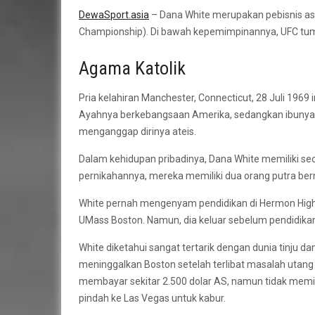
DewaSport.asia
– Dana White merupakan pebisnis asal
Championship). Di bawah kepemimpinannya, UFC tumb
Agama Katolik
Pria kelahiran Manchester, Connecticut, 28 Juli 1969
Ayahnya berkebangsaan Amerika, sedangkan ibunya ber
menganggap dirinya ateis.
Dalam kehidupan pribadinya, Dana White memiliki se
pernikahannya, mereka memiliki dua orang putra ber
White pernah mengenyam pendidikan di Hermon High 
UMass Boston. Namun, dia keluar sebelum pendidika
White diketahui sangat tertarik dengan dunia tinju da
meninggalkan Boston setelah terlibat masalah utang
membayar sekitar 2.500 dolar AS, namun tidak mem
pindah ke Las Vegas untuk kabur.