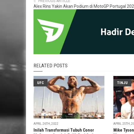
PREVIOUS ARTICLE
Alex Rins Yakin Akan Podium di MotoGP Portugal 20
RELATED POSTS
UFC
TINJU
APRIL 26TH, 2022
APRIL 25TH, 2
Inilah Transformasi Tubuh Conor
Mike Tyson