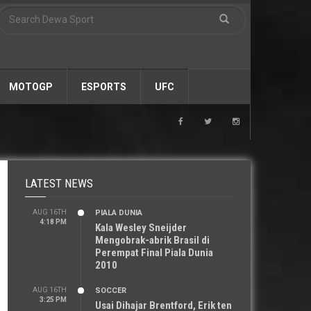
MOTOGP
ESPORTS
UFC
LATEST NEWS
AUG 16TH
PIALA DUNIA
4:18 PM
Kala Wesley Sneijder
Mengobrak-abrik Brasil di
Perempat Final Piala Dunia
2010
AUG 16TH
SOCCER
3:25 PM
Usai Dihajar Brentford, Erik ten