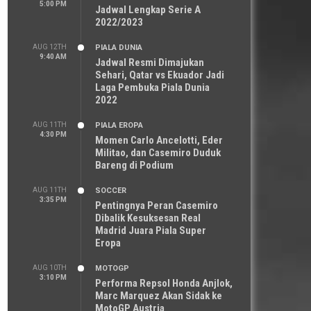
5:00 PM
Jadwal Lengkap Serie A
2022/2023
AUG 12TH
PIALA DUNIA
9:40 AM
Jadwal Resmi Dimajukan
Sehari, Qatar vs Ekuador Jadi
Laga Pembuka Piala Dunia
2022
AUG 11TH
PIALA EROPA
4:30 PM
Momen Carlo Ancelotti, Eder
Militao, dan Casemiro Duduk
Bareng di Podium
AUG 11TH
SOCCER
3:35 PM
Pentingnya Peran Casemiro
Dibalik Kesuksesan Real
Madrid Juara Piala Super
Eropa
AUG 10TH
MOTOGP
3:10 PM
Performa Repsol Honda Anjlok,
Marc Marquez Akan Sidak ke
MotoGP Austria