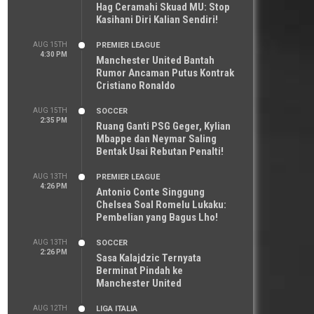
Hag Ceramahi Skuad MU: Stop
Kasihani Diri Kalian Sendiri!
AUG 15TH
PREMIER LEAGUE
4:30 PM
Manchester United Bantah
Rumor Ancaman Putus Kontrak
Cristiano Ronaldo
AUG 15TH
SOCCER
2:35 PM
Ruang Ganti PSG Geger, Kylian
Mbappe dan Neymar Saling
Bentak Usai Rebutan Penalti!
AUG 13TH
PREMIER LEAGUE
4:26 PM
Antonio Conte Singgung
Chelsea Soal Romelu Lukaku:
Pembelian yang Bagus Lho!
AUG 13TH
SOCCER
2:26 PM
Sasa Kalajdzic Ternyata
Berminat Pindah ke
Manchester United
AUG 12TH
LIGA ITALIA