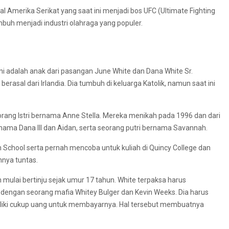
 Amerika Serikat yang saat ini menjadi bos UFC (Ultimate Fighting
uh menjadi industri olahraga yang populer.
 ini adalah anak dari pasangan June White dan Dana White Sr.
asal dari Irlandia. Dia tumbuh di keluarga Katolik, namun saat ini
orang Istri bernama Anne Stella. Mereka menikah pada 1996 dan dari
nama Dana III dan Aidan, serta seorang putri bernama Savannah.
School serta pernah mencoba untuk kuliah di Quincy College dan
nnya tuntas.
n mulai bertinju sejak umur 17 tahun. White terpaksa harus
 dengan seorang mafia Whitey Bulger dan Kevin Weeks. Dia harus
iliki cukup uang untuk membayarnya. Hal tersebut membuatnya