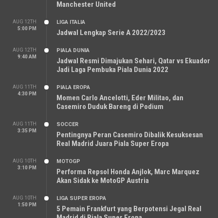
Manchester United
AUG 12TH
LIGA ITALIA
5:00 PM
Jadwal Lengkap Serie A 2022/2023
AUG 12TH
PIALA DUNIA
9:40 AM
Jadwal Resmi Dimajukan Sehari, Qatar vs Ekuador
Jadi Laga Pembuka Piala Dunia 2022
AUG 11TH
PIALA EROPA
4:30 PM
Momen Carlo Ancelotti, Eder Militao, dan
Casemiro Duduk Bareng di Podium
AUG 11TH
SOCCER
3:35 PM
Pentingnya Peran Casemiro Dibalik Kesuksesan
Real Madrid Juara Piala Super Eropa
AUG 10TH
MOTOGP
3:10 PM
Performa Repsol Honda Anjlok, Marc Marquez
Akan Sidak ke MotoGP Austria
AUG 10TH
LIGA SUPER EROPA
1:50 PM
5 Pemain Frankfurt yang Berpotensi Jegal Real
Madrid di Piala Super Eropa