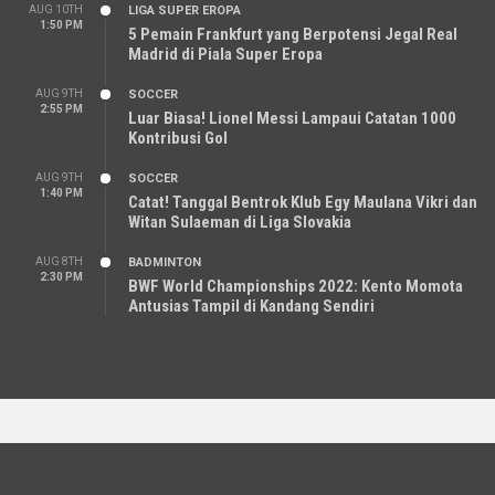
AUG 10TH
LIGA SUPER EROPA
1:50 PM
5 Pemain Frankfurt yang Berpotensi Jegal Real
Madrid di Piala Super Eropa
AUG 9TH
SOCCER
2:55 PM
Luar Biasa! Lionel Messi Lampaui Catatan 1000
Kontribusi Gol
AUG 9TH
SOCCER
1:40 PM
Catat! Tanggal Bentrok Klub Egy Maulana Vikri dan
Witan Sulaeman di Liga Slovakia
AUG 8TH
BADMINTON
2:30 PM
BWF World Championships 2022: Kento Momota
Antusias Tampil di Kandang Sendiri