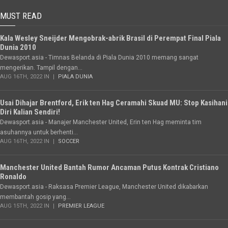
MUST READ
Kala Wesley Sneijder Mengobrak-abrik Brasil di Perempat Final Piala
Dunia 2010
Dewasport.asia - Timnas Belanda di Piala Dunia 2010 memang sangat
mengerikan. Tampil dengan...
AUG 16TH, 2022 IN
PIALA DUNIA
Usai Dihajar Brentford, Erik ten Hag Ceramahi Skuad MU: Stop Kasihani
Diri Kalian Sendiri!
Dewasport.asia - Manajer Manchester United, Erin ten Hag meminta tim
asuhannya untuk berhenti...
AUG 16TH, 2022 IN
SOCCER
Manchester United Bantah Rumor Ancaman Putus Kontrak Cristiano
Ronaldo
Dewasport.asia - Raksasa Premier League, Manchester United dikabarkan
membantah gosip yang...
AUG 15TH, 2022 IN
PREMIER LEAGUE