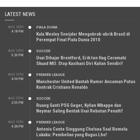
LATEST NEWS
AUG 16TH
PIALA DUNIA
4:18 PM
Kala Wesley Sneijder Mengobrak-abrik Brasil di
Perempat Final Piala Dunia 2010
AUG 16TH
SOCCER
3:25 PM
Usai Dihajar Brentford, Erik ten Hag Ceramahi
Skuad MU: Stop Kasihani Diri Kalian Sendiri!
AUG 15TH
PREMIER LEAGUE
4:30 PM
Manchester United Bantah Rumor Ancaman Putus
Kontrak Cristiano Ronaldo
AUG 15TH
SOCCER
2:35 PM
Ruang Ganti PSG Geger, Kylian Mbappe dan
Neymar Saling Bentak Usai Rebutan Penalti!
AUG 13TH
PREMIER LEAGUE
4:26 PM
Antonio Conte Singgung Chelsea Soal Romelu
Lukaku: Pembelian yang Bagus Lho!