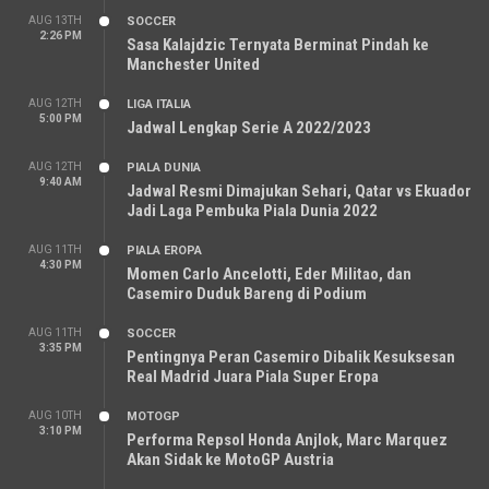
AUG 13TH
SOCCER
2:26 PM
Sasa Kalajdzic Ternyata Berminat Pindah ke
Manchester United
AUG 12TH
LIGA ITALIA
5:00 PM
Jadwal Lengkap Serie A 2022/2023
AUG 12TH
PIALA DUNIA
9:40 AM
Jadwal Resmi Dimajukan Sehari, Qatar vs Ekuador
Jadi Laga Pembuka Piala Dunia 2022
AUG 11TH
PIALA EROPA
4:30 PM
Momen Carlo Ancelotti, Eder Militao, dan
Casemiro Duduk Bareng di Podium
AUG 11TH
SOCCER
3:35 PM
Pentingnya Peran Casemiro Dibalik Kesuksesan
Real Madrid Juara Piala Super Eropa
AUG 10TH
MOTOGP
3:10 PM
Performa Repsol Honda Anjlok, Marc Marquez
Akan Sidak ke MotoGP Austria